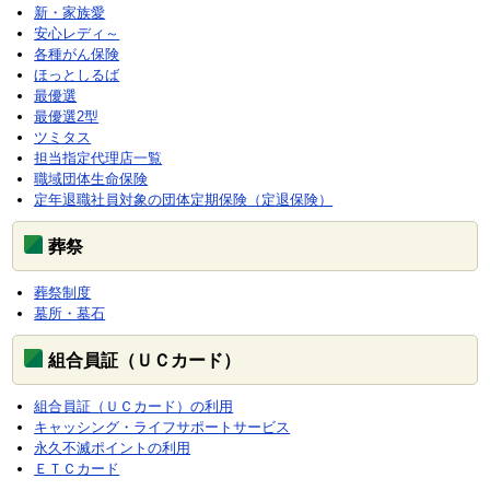
新・家族愛
安心レディ～
各種がん保険
ほっとしるば
最優選
最優選2型
ツミタス
担当指定代理店一覧
職域団体生命保険
定年退職社員対象の団体定期保険（定退保険）
葬祭
葬祭制度
墓所・墓石
組合員証（ＵＣカード）
組合員証（ＵＣカード）の利用
キャッシング・ライフサポートサービス
永久不滅ポイントの利用
ＥＴＣカード