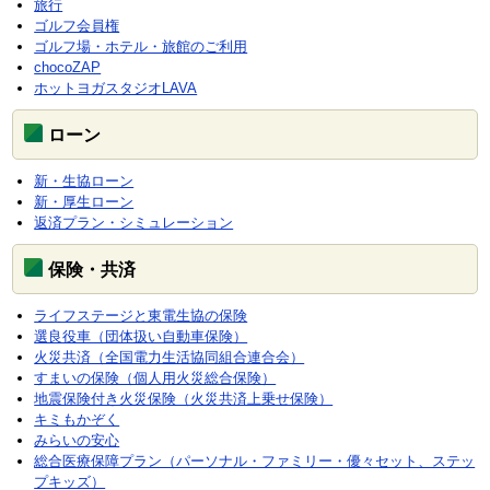
旅行
ゴルフ会員権
ゴルフ場・ホテル・旅館のご利用
chocoZAP
ホットヨガスタジオLAVA
ローン
新・生協ローン
新・厚生ローン
返済プラン・シミュレーション
保険・共済
ライフステージと東電生協の保険
選良役車（団体扱い自動車保険）
火災共済（全国電力生活協同組合連合会）
すまいの保険（個人用火災総合保険）
地震保険付き火災保険（火災共済上乗せ保険）
キミもかぞく
みらいの安心
総合医療保障プラン（パーソナル・ファミリー・優々セット、ステッ
プキッズ）