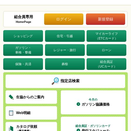
組合員専用
ログイン
新規登録
HomePage
マイカーライフ
ショッピング
住宅・引越
（ETCカード）
ガソリン・
レジャー・旅行
ローン
車検・整備
組合員証
保険・共済
葬祭
（UCカード）
指定店検索
生協からのご案内
今月の
ガソリン協議価格
Web明細
組合員証・ガソリンカード
カタログ依頼
発行スケジュール
（電子書庫）