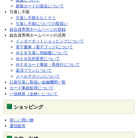
脱退について
家族カードの退会について
引落し不能
引落し不能をなくそう
引落し不能についての取扱い
組合員専用ホームページの登録
組合員専用ホームページの活用
インターネットショッピングについて
電子書庫（電子ブック)について
ＷＥＢ引落し明細書について
ＷＥＢ住所変更について
ＷＥＢカード事故・再発行について
返済プランについて
メールマガジンについて
口座引落し取扱い金融機関一覧
カード事故処理について
一括精算（全納）について
ショッピング
楽しい買い物
通信販売