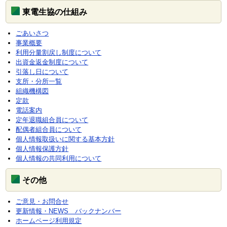
東電生協の仕組み
ごあいさつ
事業概要
利用分量割戻し制度について
出資金返金制度について
引落し日について
支所・分所一覧
組織機構図
定款
電話案内
定年退職組合員について
配偶者組合員について
個人情報取扱いに関する基本方針
個人情報保護方針
個人情報の共同利用について
その他
ご意見・お問合せ
更新情報・NEWS バックナンバー
ホームページ利用規定