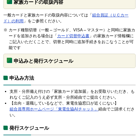
家族カードの取扱内容
一般カードと家族カードの取扱内容については「
組合員証（ＵＣカー
ド）の利用
」をご参照ください。
※ カード種類切替（一般⇔ゴールド、VISA⇔マスター）と同時に家族カ
ードを追加される場合は「
カード切替申込書
」の家族カード情報欄に
ご記入いただくことで、切替と同時に追加手続きをおこなうことが可
能です
申込みと発行スケジュール
申込み方法
支所・分所備え付けの「家族カード追加届」をお受取りいただき、も
れなくご記入のうえ必ず支所・分所経由でご提出ください。
【出向・退職しているなどで、東電生協窓口が近くにない】
組合員専用ホームページ「東電生協AIチャット」
経由でご請求くださ
い。
発行スケジュール