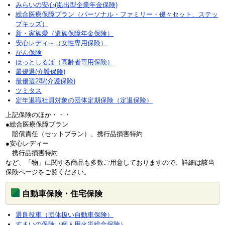
みらいの安心(拠出型企業年金保険)
総合医療保障プラン（パーソナル・ファミリー・優々セット、ステッ
プキッズ）
新・家族愛（遺族保障年金保険）
安心レディ～（女性専用保険）
がん保険
ほっとしるば（高齢者専用保険）
最優選(介護保険)
最優選2型(介護保険)
ツミタス
定年退職社員対象の団体定期保険（定退保険）
上記保険のほか・・・
●総合医療保障プラン
賠償責任（セットプラン）、携行品損害特約
●安心レディー
携行品損害特約
など、「物」に関する商品も多数ご用意しておりますので、詳細は該当
保険ページをご覧ください。
自動車保険・住宅保険
選良役車（団体扱い自動車保険）
すまいの保険（個人用火災総合保険）