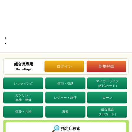
組合員専用
ログイン
新規登録
HomePage
マイカーライフ
ショッピング
住宅・引越
（ETCカード）
ガソリン・
レジャー・旅行
ローン
車検・整備
組合員証
保険・共済
葬祭
（UCカード）
指定店検索