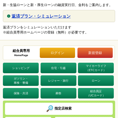
新・生協ローンと新・厚生ローンの融資実行日、金利をご案内します。
返済プラン・シミュレーション
返済プランをシミュレーションいただけます
※組合員専用ホームページの登録（無料）が必要です。
組合員専用
ログイン
新規登録
HomePage
マイカーライフ
ショッピング
住宅・引越
（ETCカード）
ガソリン・
レジャー・旅行
ローン
車検・整備
組合員証
保険・共済
葬祭
（UCカード）
指定店検索