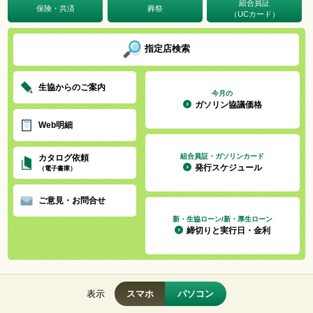
組合員証
保険・共済
葬祭
（UCカード）
指定店検索
生協からのご案内
今月の
ガソリン協議価格
Web明細
組合員証・ガソリンカード
カタログ依頼
発行スケジュール
（電子書庫）
ご意見・お問合せ
新・生協ローン/新・厚生ローン
締切りと実行日・金利
表示
スマホ
パソコン