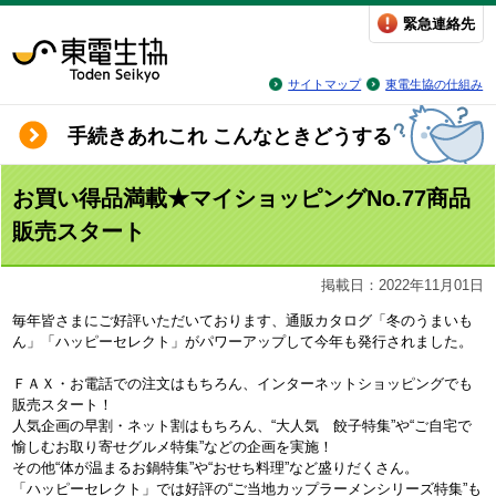
緊急連絡先
サイトマップ
東電生協の仕組み
手続きあれこれ こんなときどうする
お買い得品満載★マイショッピングNo.77商品
販売スタート
掲載日：2022年11月01日
毎年皆さまにご好評いただいております、通販カタログ「冬のうまいも
ん」「ハッピーセレクト」がパワーアップして今年も発行されました。
ＦＡＸ・お電話での注文はもちろん、インターネットショッピングでも
販売スタート！
人気企画の早割・ネット割はもちろん、“大人気 餃子特集”や“ご自宅で
愉しむお取り寄せグルメ特集”などの企画を実施！
その他“体が温まるお鍋特集”や“おせち料理”など盛りだくさん。
「ハッピーセレクト」では好評の“ご当地カップラーメンシリーズ特集”も