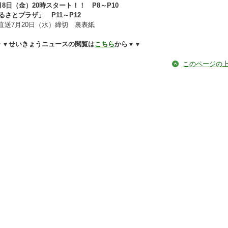
月8日（金）20時スタート！！ P8～P10
さとプラザ」 P11～P12
直送7月20日（水）締切 裏表紙
▼▼せいきょうニュースの閲覧は
こちら
から▼▼
このページの