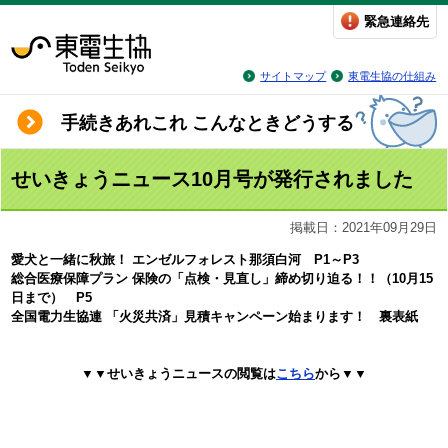
緊急連絡先
サイトマップ
東電生協の仕組み
手続きあれこれ こんなときどうする
せいきょうニュース10月号が発行されました
掲載日：2021年09月29日
愛犬と一緒に秋旅！ エンゼルフォレスト那須白河 P1～P3
総合医療保障プラン 保険の「点検・見直し」締め切り迫る！！（10月15
日まで） P5
全国電力生協連 「火災共済」見積キャンペーン始まります！ 裏表紙
▼▼せいきょうニュースの閲覧は
こちら
から▼▼