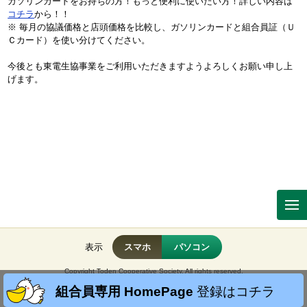
ガソリンカードをお持ちの方！もっと便利に使いたい方！詳しい内容は
コチラ
から！！
※ 毎月の協議価格と店頭価格を比較し、ガソリンカードと組合員証（Ｕ
Ｃカード）を使い分けてください。
今後とも東電生協事業をご利用いただきますようよろしくお願い申し上
げます。
表示
スマホ
パソコン
Copyright Toden Cooperative Society. All rights reserved.
No reproduction or republication without written permission.
組合員専用 HomePage
登録はコチラ
掲載の記事・写真・イラストなど、すべてのコンテンツの無断複写・転載・公衆送信を禁じま
す。