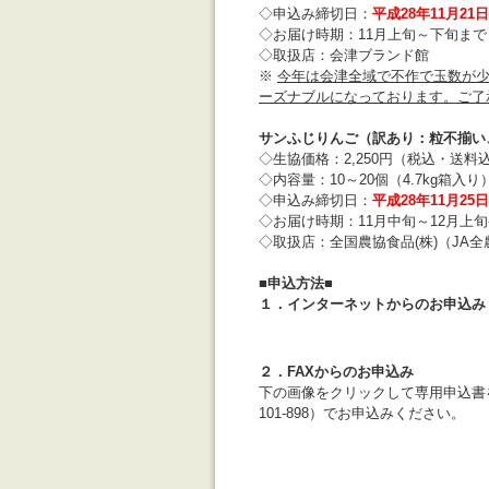
◇申込み締切日：
平成28年11月21
◇お届け時期：11月上旬～下旬ま
◇取扱店：会津ブランド館
※
今年は会津全域で不作で玉数が
ーズナブルになっております。ご了
サンふじりんご（訳あり：粒不揃い
◇生協価格：2,250円（税込・送料
◇内容量：10～20個（4.7kg箱入り
◇申込み締切日：
平成28年11月25
◇お届け時期：11月中旬～12月上
◇取扱店：全国農協食品(株)（JA
■申込方法■
１．インターネットからのお申込み
２．FAXからのお申込み
下の画像をクリックして専用申込書
101-898
）でお申込みください。