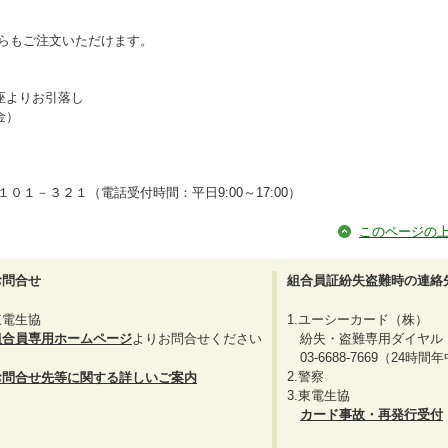
らもご注文いただけます。
口座よりお引落し
金）
１０１－３２１
（電話受付時間：平日9:00～17:00）
このページの
お問合せ
組合員証紛失盗難時の連絡
東電生協
1.ユーシーカード（株）
組合員専用ホームページ
よりお問合せください
紛失・盗難専用ダイヤル
03-6688-7669（24時
2.警察
お問合せ先等に関する詳しいご案内
3.東電生協
カード事故・再発行受付