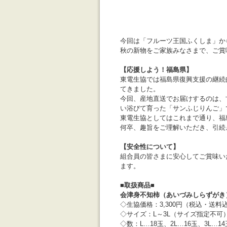
今回は「フルーツ王国ふくしま」から
秋の新物をご家族みなさまで、ご賞
【応援しよう！福島県】
東電生協では福島県復興支援の継続
てきました。
今回、産地直送でお届けするのは、
い浴びて育った「サンふじりんご」
東電生協としてはこれまで通り、福
何卒、趣旨をご理解いただき、引続
【安全性について】
組合員の皆さまに安心してご賞味い
ます。
■取扱商品■
会津身不知柿（あいづみしらずがき
◇生協価格：3,300円（税込・送料
◇サイズ：L～3L（サイズ指定不可）（
◇数：L…18玉、2L…16玉、3L…14