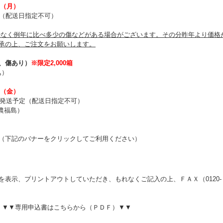
日（月）
で（配送日指定不可）
少なく例年に比べ多少の傷などがある場合がございます。その分昨年より価格
承の上、ご注文をお願いします。
、傷あり）
※限定2,000箱
込）
）
日（金）
旬発送予定（配送日指定不可）
全農福島）
（下記のバナーをクリックしてご利用ください）
を表示、プリントアウトしていただき、もれなくご記入の上、ＦＡＸ（
0120-
▼▼専用申込書はこちらから（ＰＤＦ）▼▼