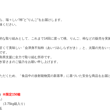
、瑞々しい“柿”と“りんご”をお届けします。
味ください。
的な取り組みとして、これまで14回に渡って桃、りんご、柿などの販売を実
甘くて美味しい「会津身不知柿（あいづみしらずがき）」と、太陽の光をい
です。
島県支援に全力で取り組む所存です。
き皆さまのご協力をお願い申し上げます。
ただくため、「食品中の放射能物質の新基準」に基づいた安全な商品をお届
）
※限定150箱
込）
3.75kg箱入り）
玉