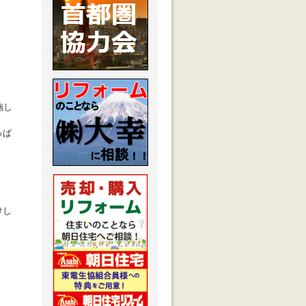
施し
っぱ
けし