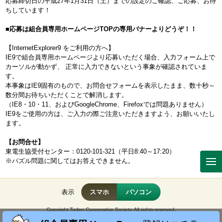
応募締切日の平成27年1月31日（土）までの設定のご確認、ご応募、お待
ちしています！
■応募は組合員専用ホームページTOPの専用バナーよりどうぞ！！
【InternetExplorer9 をご利用の方へ】
IE9で組合員専用ホームページより応募いただく場合、入力フォーム上で
カーソルが動かず、 正常に入力できないという事象が確認されていま
す。
本事象はIE9固有のもので、お問合せフォームを表示したまま、数十秒～
数分間お待ちいただくことで解消します。
（IE8・10・11、およびGoogleChrome、Firefoxでは問題ありません）
IE9をご使用の方は、ご入力の際ご注意いただきますよう、お願いいたし
ます。
【お問合せ】
東電生協受付センター：0120-101-321（平日8:40～17:20）
※パズル問題に関してはお答えできません。
表示
スマホ
パソコン
Copyright Toden Cooperative Society. All rights reserved.
No reproduction or republication without written permission.