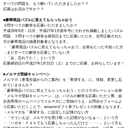
すべての問題を、もう解いていただきましたか？？
応募はお済みですか？？
■豪華商品パズルに答えてもらっちゃおう
３問すべての解答を応募いただきましたか？
平成26年9月・11月、平成27年1月新年号にそれぞれ掲載しましたパズル
問題、３問すべての解答を締切日までに応募いただき、全問正解された
方が豪華賞品の抽選対象者となります。
・ 「豪華賞品パズルに答えてもらっちゃおう」企画をたった今知った方
・まだすべての解答を応募していない方
・「あ、忘れてた！」という方
応募締切日の平成27年1月31日（土）までのご応募、お待ちしています！
■メルマガ登録キャンペーン
メルマガ（東電生協からのご案内）を「希望する」に、登録、変更し忘
れていませんか？
「豪華商品パズルに答えてもらっちゃおう」とのコラボレーション企画
「メルマガ登録キャンペーン」は、パズルの解答を応募いただく際、組
合員専用ホームページでメルマガにご登録のうえ、お問合せフォームよ
り応募いただくことで、amazonギフト券プレゼントの対象となります。
・メルマガを「希望する」に設定した記憶のない方
・「そういえば、メルマガを受け取った記憶がないなぁ～」という方
・「ハガキ・ＦＡＸでもう応募しちゃったんだけど・・・」という方も