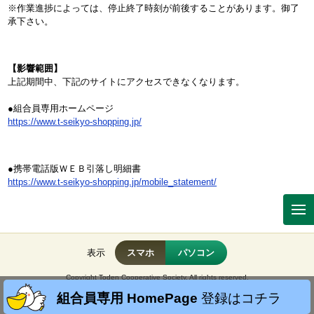
※作業進捗によっては、停止終了時刻が前後することがあります。御了
承下さい。
【影響範囲】
上記期間中、下記のサイトにアクセスできなくなります。
●組合員専用ホームページ
https://www.t-seikyo-shopping.jp/
●携帯電話版ＷＥＢ引落し明細書
https://www.t-seikyo-shopping.jp/mobile_statement/
表示
スマホ
パソコン
Copyright Toden Cooperative Society. All rights reserved.
No reproduction or republication without written permission.
組合員専用 HomePage
登録はコチラ
掲載の記事・写真・イラストなど、すべてのコンテンツの無断複写・転載・公衆送信を禁じま
す。